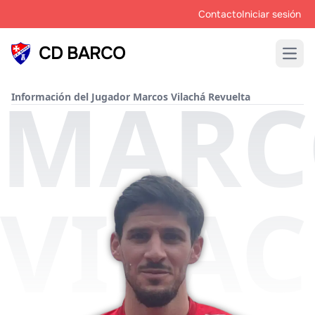
Contacto
Iniciar sesión
CD BARCO
Open
MARC
Información del Jugador Marcos Vilachá Revuelta
VILA